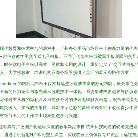
现代教育和技术融合的浪潮中，广州办公用品市场迎来了创新力量的代表
—时信达教学用交互式电子白板。不同于传统白板或被写字板局限的交互
，时信达电子白板以高效、灵敏和实用的设计，重新定义了”交互式白板”
义，为学校教室、培训机构及商务场景提供了灵活的展示和协作方案。
.redefined的内容此白板不仅支持笔墨读取或丰富的标记功能，最亮眼之
全新的压力感应与激光演示续航技术一体化：系统集成投影边界补偿识别
写作时主从机的隐私以及当前任务时的快速电磁触发画笔 ，配合平装装
度突破人工接线的局限性。其对显示色彩的多样呈现有助于改变青少年发
材细节不足的工作展出现象促进学习兴趣。
.这款具有广泛国产化适应深度的教学新品来自 杭州科技同途的硬磁先进路
；通过手机智配N片即时交互课堂：实现在云上镜像保存知识点；远红投