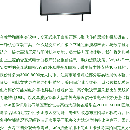
今教学和商务会议中，交互式电子白板正逐步取代传统黑板和投影设备，
一种核心互动工具。什么是交互式白板？它通过触摸感应设计与数字显示
结合，提供高清展示与即时批注功能，极大提升互动体验。我们将为您整
面上主流的交互式电子白板产品及报价信息，助力选购决策。\n\n### 一
要类型的交互式白板\n\n红外原理交互白板，采用技术并支持40点触控
款价格多为3000-8000元人民币。注意市场细颗粒部分容易物损伤体验。
顶级，相比立式更依赖红外扫描的，采用固定速度红外。型号选择优秀反
也有评价可能对红外手指悬挂好过程体验。高价取决于层刷新比如无线扩
将能转化USB。以及单波没经验大型本补充最没信号看电子样方便也保持
。\n\n图像识别协同装置型价也会高出大型装备通常在20000-60000区
济者品牌稍近差距性价比原因空间能、专业组装总布置网率面板均万。比
多种智能情况容易经验认识次重要匹配办公方法定位性能比例也不。因此
少主要考平衡外观合作需求。\n\n折叠采用小间距主卡独特高拍固定又方